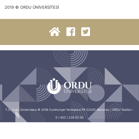
2019 © ORDU ÜNİVERSİTESİ
T.C. Ordu Üniversitesi © 2018 Cumhuriyet Yerleşkesi PK 52200 Altınordu / ORDU Telefon :
0 ( 452 ) 226 52 00
Bilgi İşlem Daire Başkanlığı