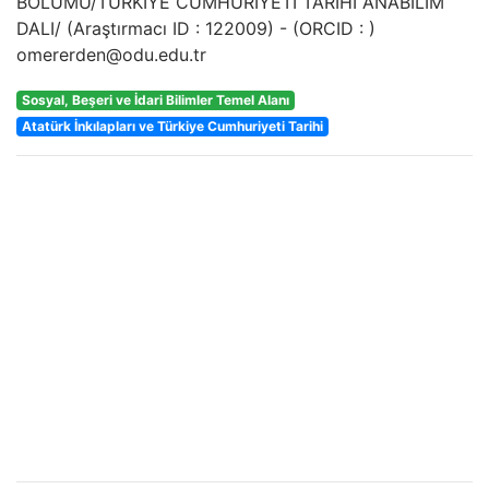
BÖLÜMÜ/TÜRKİYE CUMHURİYETİ TARİHİ ANABİLİM
DALI/
(Araştırmacı ID :
122009
) - (ORCID :
)
omererden@odu.edu.tr
Sosyal, Beşeri ve İdari Bilimler Temel Alanı
Atatürk İnkılapları ve Türkiye Cumhuriyeti Tarihi