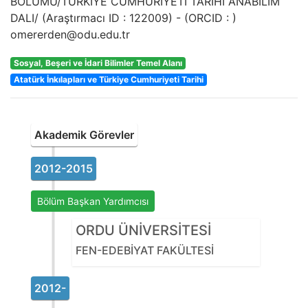
BÖLÜMÜ/TÜRKİYE CUMHURİYETİ TARİHİ ANABİLİM
DALI/
(Araştırmacı ID :
122009
) - (ORCID :
)
omererden@odu.edu.tr
Sosyal, Beşeri ve İdari Bilimler Temel Alanı
Atatürk İnkılapları ve Türkiye Cumhuriyeti Tarihi
Akademik Görevler
2012-2015
Bölüm Başkan Yardımcısı
ORDU ÜNİVERSİTESİ
FEN-EDEBİYAT FAKÜLTESİ
2012-