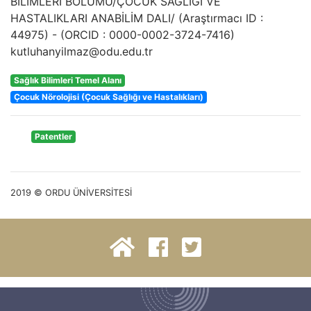
BİLİMLERİ BÖLÜMÜ/ÇOCUK SAĞLIĞI VE
HASTALIKLARI ANABİLİM DALI/
(Araştırmacı ID :
44975
) - (ORCID :
0000-0002-3724-7416
)
kutluhanyilmaz@odu.edu.tr
Sağlık Bilimleri Temel Alanı
Çocuk Nörolojisi (Çocuk Sağlığı ve Hastalıkları)
Patentler
2019 © ORDU ÜNİVERSİTESİ