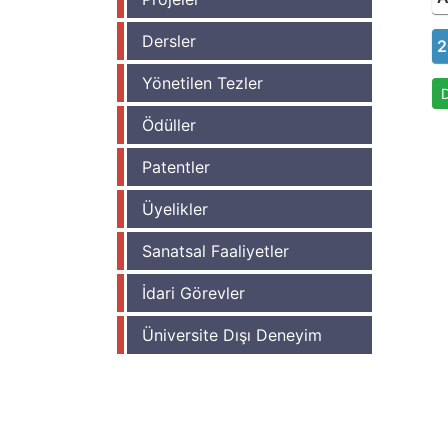
Dersler
2
Yönetilen Tezler
Ödüller
Patentler
Üyelikler
Sanatsal Faaliyetler
İdari Görevler
Üniversite Dışı Deneyim