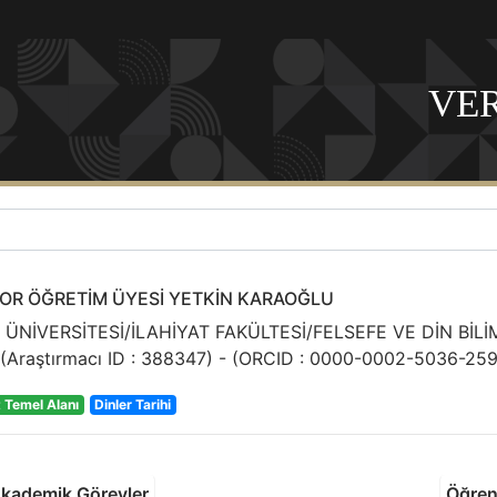
VER
OR ÖĞRETİM ÜYESİ YETKİN KARAOĞLU
ÜNİVERSİTESİ/İLAHİYAT FAKÜLTESİ/FELSEFE VE DİN BİL
(Araştırmacı ID :
388347
) - (ORCID :
0000-0002-5036-25
t Temel Alanı
Dinler Tarihi
kademik Görevler
Öğreni