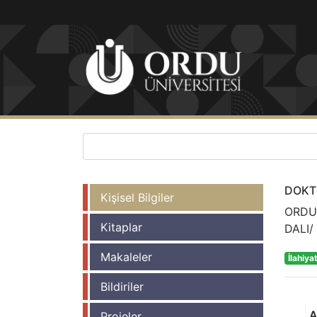
DOKT
Kişisel Bilgiler
ORDU 
Kitaplar
DALI/
Makaleler
İlahiya
Bildiriler
A
Projeler