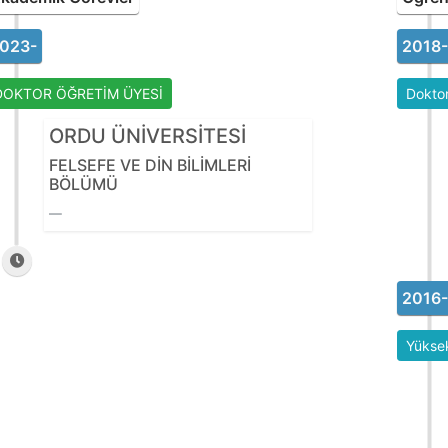
023-
2018
DOKTOR ÖĞRETİM ÜYESİ
Dokto
ORDU ÜNİVERSİTESİ
FELSEFE VE DİN BİLİMLERİ
BÖLÜMÜ
2016
Yüksek