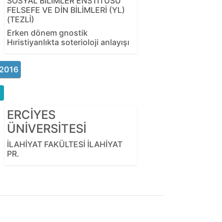
SOSYAL BİLİMLER ENSTİTÜSÜ
FELSEFE VE DİN BİLİMLERİ (YL)
(TEZLİ)
Erken dönem gnostik
Hıristiyanlıkta soterioloji anlayışı
2016
ERCİYES
ÜNİVERSİTESİ
İLAHİYAT FAKÜLTESİ İLAHİYAT
PR.