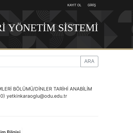
KAYIT OL
GİRİŞ
İ YÖNETİM SİSTEMİ
İMLERİ BÖLÜMÜ/DİNLER TARİHİ ANABİLİM
90
)
yetkinkaraoglu@odu.edu.tr
m Bilgisi