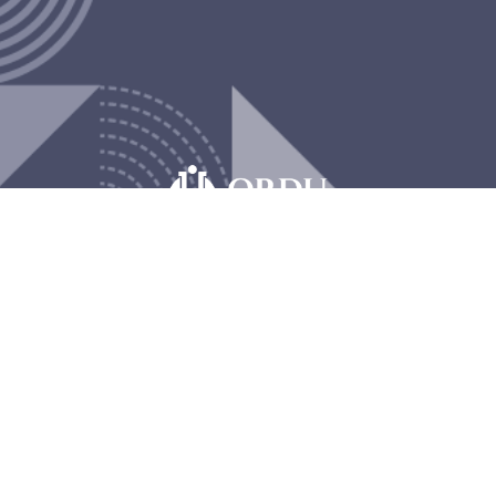
T.C. Ordu Üniversitesi © 2018 Cumhuriyet Yerleşkesi PK 52200 Altınordu / ORDU Telefon :
0 ( 452 ) 226 52 00
Bilgi İşlem Daire Başkanlığı