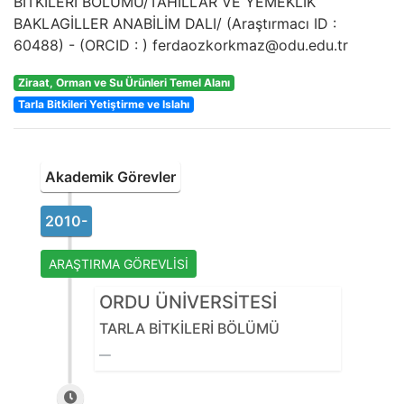
BİTKİLERİ BÖLÜMÜ/TAHILLAR VE YEMEKLİK
BAKLAGİLLER ANABİLİM DALI/
(Araştırmacı ID :
60488
) - (ORCID :
)
ferdaozkorkmaz@odu.edu.tr
Ziraat, Orman ve Su Ürünleri Temel Alanı
Tarla Bitkileri Yetiştirme ve Islahı
Akademik Görevler
2010-
ARAŞTIRMA GÖREVLİSİ
ORDU ÜNİVERSİTESİ
TARLA BİTKİLERİ BÖLÜMÜ